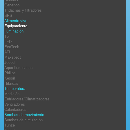
Generico
Tridacnas y filtradores
SPS
Alimento vivo
Equipamiento
Iluminación
T5
LED
EcoTech
ATI
Maxspect
Jecod
Aqua Ilumination
Philips
Kessil
Híbridas
Temperatura
Medición
Enfriadores/Climatizadores
Ventiladores
Calentadores
Bombas de movimiento
Bombas de circulación
Tunze