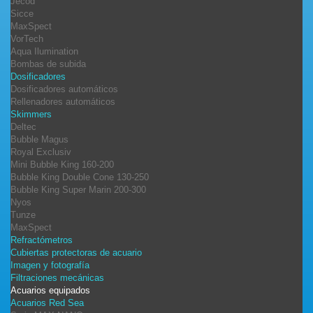
Jecod
Sicce
MaxSpect
VorTech
Aqua Ilumination
Bombas de subida
Dosificadores
Dosificadores automáticos
Rellenadores automáticos
Skimmers
Deltec
Bubble Magus
Royal Exclusiv
Mini Bubble King 160-200
Bubble King Double Cone 130-250
Bubble King Super Marin 200-300
Nyos
Tunze
MaxSpect
Refractómetros
Cubiertas protectoras de acuario
Imagen y fotografía
Filtraciones mecánicas
Acuarios equipados
Acuarios Red Sea