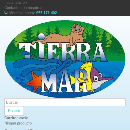
Iniciar sesión
Contacte con nosotros
Llámanos ahora:
655 171 402
Buscar
Carrito:
vacío
Ningún producto