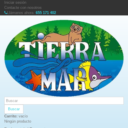
Iniciar sesión
Contacte con nosotros
Llámanos ahora:
655 171 402
Buscar
Carrito:
vacío
Ningún producto