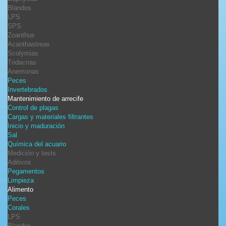
Blandos
LPS
SPS
Zoanthus
Acanthastreas
Scolymias
Tridacnas
Anemonas
Peces
Invertebrados
Mantenimiento de arrecife
Control de plagas
Cargas y materiales filtrantes
Inicio y maduración
Sal
Química del acuario
Medición y tests
Aditivos
Pegamentos
Limpieza
Alimento
Peces
Corales
LPS
Blandos