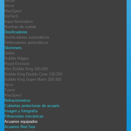
Jecod
Sicce
MaxSpect
VorTech
Aqua Ilumination
Bombas de subida
Dosificadores
Dosificadores automáticos
Rellenadores automáticos
Skimmers
Deltec
Bubble Magus
Royal Exclusiv
Mini Bubble King 160-200
Bubble King Double Cone 130-250
Bubble King Super Marin 200-300
Nyos
Tunze
MaxSpect
Refractómetros
Cubiertas protectoras de acuario
Imagen y fotografía
Filtraciones mecánicas
Acuarios equipados
Acuarios Red Sea