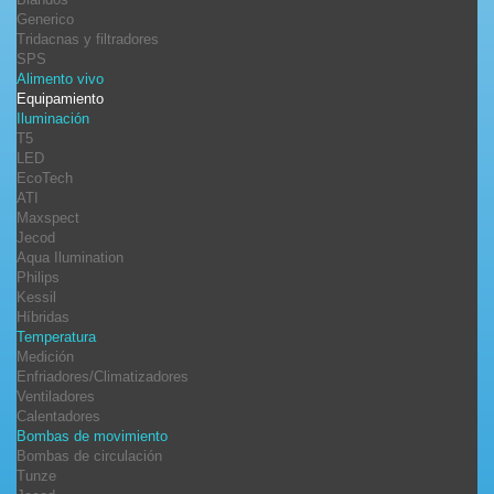
Generico
Tridacnas y filtradores
SPS
Alimento vivo
Equipamiento
Iluminación
T5
LED
EcoTech
ATI
Maxspect
Jecod
Aqua Ilumination
Philips
Kessil
Híbridas
Temperatura
Medición
Enfriadores/Climatizadores
Ventiladores
Calentadores
Bombas de movimiento
Bombas de circulación
Tunze