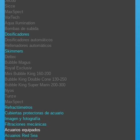
Jecod
Sicce
MaxSpect
VorTech
Aqua Ilumination
Bombas de subida
Dosificadores
Dosificadores automáticos
Rellenadores automáticos
Skimmers
Deltec
Bubble Magus
Royal Exclusiv
Mini Bubble King 160-200
Bubble King Double Cone 130-250
Bubble King Super Marin 200-300
Nyos
Tunze
MaxSpect
Refractómetros
Cubiertas protectoras de acuario
Imagen y fotografía
Filtraciones mecánicas
Acuarios equipados
Acuarios Red Sea