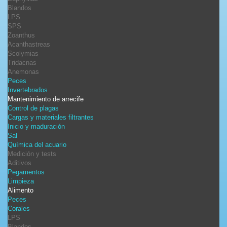
Blandos
LPS
SPS
Zoanthus
Acanthastreas
Scolymias
Tridacnas
Anemonas
Peces
Invertebrados
Mantenimiento de arrecife
Control de plagas
Cargas y materiales filtrantes
Inicio y maduración
Sal
Química del acuario
Medición y tests
Aditivos
Pegamentos
Limpieza
Alimento
Peces
Corales
LPS
Blandos