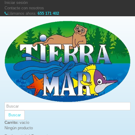
Iniciar sesión
Contacte con nosotros
Llámanos ahora:
655 171 402
Buscar
Carrito:
vacío
Ningún producto