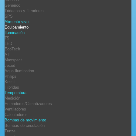
Generico
Tridacnas y filtradores
SPS
Alimento vivo
Equipamiento
Iluminación
T5
LED
EcoTech
ATI
Maxspect
Jecod
Aqua Ilumination
Philips
Kessil
Híbridas
Temperatura
Medición
Enfriadores/Climatizadores
Ventiladores
Calentadores
Bombas de movimiento
Bombas de circulación
Tunze